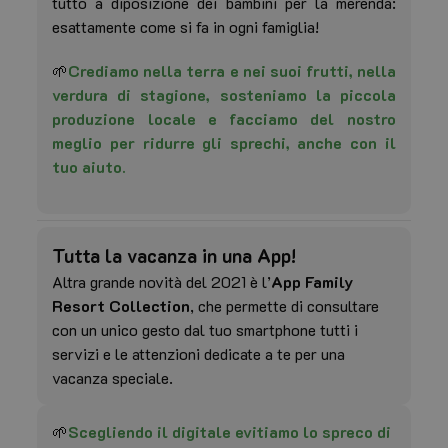
tutto a diposizione dei bambini per la merenda:
esattamente come si fa in ogni famiglia!
🌱
Crediamo nella terra e nei suoi frutti, nella
verdura di stagione, sosteniamo la piccola
produzione locale e facciamo del nostro
meglio per ridurre gli sprechi, anche con il
tuo aiuto.
Tutta la vacanza in una App!
Altra grande novità del 2021 è l’
App Family
Resort Collection
, che permette di consultare
con un unico gesto dal tuo smartphone tutti i
_GRECAPTCHA
5 
Google LLC
servizi e le attenzioni dedicate a te per una
se
www.google.com
vacanza speciale.
🌱
Scegliendo il digitale evitiamo lo spreco di