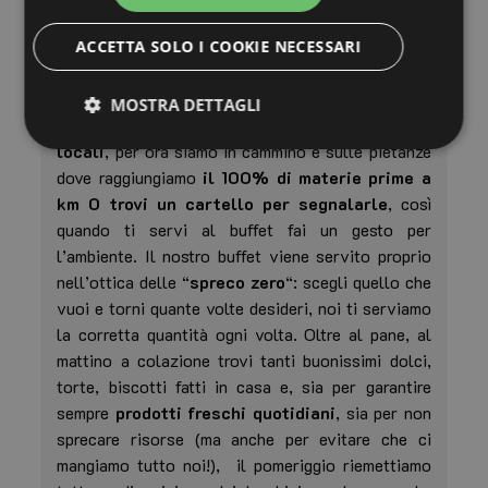
(40% circa); materie prime, come carni, salumi e
formaggi del territorio e il pane prodotto ogni
ACCETTA SOLO I COOKIE NECESSARI
giorno nelle nostre cucine è fatto con farine
biologiche locali. Abbiamo un obbiettivo alto,
MOSTRA DETTAGLI
quello di arrivare a
usare unicamente prodotti
locali
, per ora siamo in cammino e sulle pietanze
dove raggiungiamo
il 100% di materie prime a
Strettamente necessari
Performance
km
0
trovi un cartello per segnalarle
, così
Targeting
Funzionalità
Non classificati
quando ti servi al buffet fai un gesto per
l’ambiente. Il nostro buffet viene servito proprio
I cookie strettamente necessari consentono le
nell’ottica delle “
spreco zero
“: scegli quello che
funzionalità principali del sito web come l'accesso
dell'utente e la gestione dell'account. Il sito web non
vuoi e torni quante volte desideri, noi ti serviamo
può essere utilizzato correttamente senza i cookie
la corretta quantità ogni volta. Oltre al pane, al
strettamente necessari.
mattino a colazione trovi tanti buonissimi dolci,
Nome
Provider
/
Dominio
Sc
torte, biscotti fatti in casa e, sia per garantire
PHPSESSID
Se
PHP.net
sempre
prodotti freschi quotidiani
, sia per non
www.familyresortcollectioncattolica.it
sprecare risorse (ma anche per evitare che ci
mangiamo tutto noi!), il pomeriggio riemettiamo