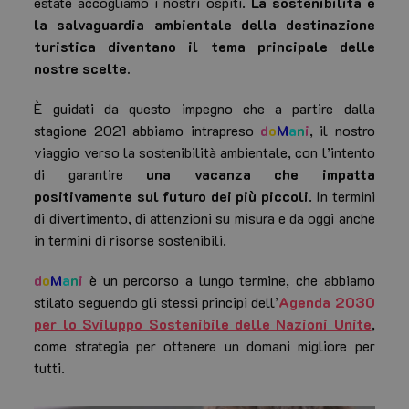
estate accogliamo i nostri ospiti.
La sostenibilità e
la salvaguardia ambientale della destinazione
turistica diventano il tema principale delle
nostre scelte.
È guidati da questo impegno che a partire dalla
stagione 2021 abbiamo intrapreso
d
o
M
a
n
i
, il nostro
viaggio verso la sostenibilità ambientale, con l’intento
di garantire
una vacanza che impatta
positivamente sul futuro dei più piccoli
. In termini
di divertimento, di attenzioni su misura e da oggi anche
in termini di risorse sostenibili.
d
o
M
a
n
i
è un percorso a lungo termine, che abbiamo
stilato seguendo gli stessi principi dell’
Agenda 2030
per lo Sviluppo Sostenibile delle Nazioni Unite
,
come strategia per ottenere un domani migliore per
tutti.