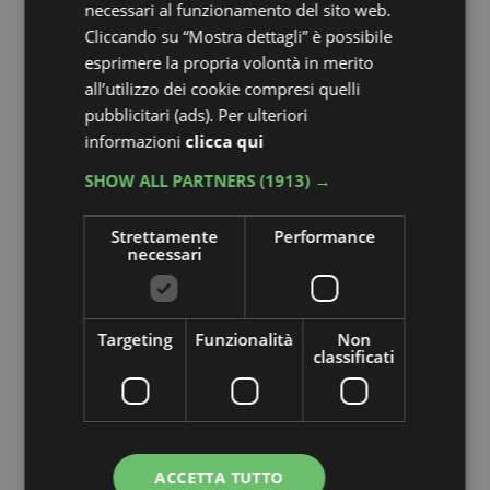
necessari al funzionamento del sito web.
attimo, ma se li lasci appesi noi non li toccheremo
Cliccando su “Mostra dettagli” è possibile
e tu contribuirai a non sprecare risorse idriche o
esprimere la propria volontà in merito
usare detersivi eccessivamente.
all’utilizzo dei cookie compresi quelli
pubblicitari (ads). Per ulteriori
🌱
In bagno trovi un set cortesia tutto bio e
informazioni
clicca qui
puoi scegliere di contribuire alla
salvaguardia dell’ambiente anche
SHOW ALL PARTNERS
(1913) →
risparmiando lavaggi superflui della
biancheria.
Strettamente
Performance
necessari
Ristorazione di qualità a km 0 e senza
Targeting
Funzionalità
Non
sprechi
classificati
A tavola, da bravi romagnoli amiamo mantenere
il
legame con il nostro territorio e scegliere
prodotti autoctoni,
come il pescato nel nostro
ACCETTA TUTTO
mare Adriatico (60% circa) o comunque nazionale