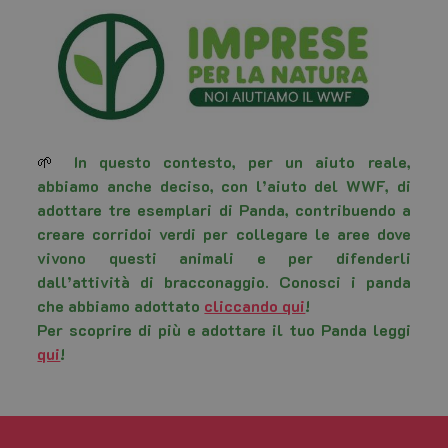
Nome
Provider
/
Dominio
Scadenza
🌱
In questo contesto, per un aiuto reale,
edt_referrer
www.familyresortcollectioncattolica.it
Sessione
Nome
Provider
/
Dominio
Scadenza
abbiamo anche deciso, con l’aiuto del WWF, di
Nome
Provider
/
Dominio
Scadenza
Des
_gid
1 giorno
Google LLC
adottare tre esemplari di Panda, contribuendo a
.familyresortcollectioncattolica.it
hcc_uid
www.familyresortcollectioncattolica.it
2 mesi
Que
vien
creare corridoi verdi per collegare le aree dove
per 
vivono questi animali e per difenderli
visi
mon
dall’attività di bracconaggio. Conosci i panda
lor
sul
che abbiamo adottato
cliccando qui
!
Aiu
Per scoprire di più e adottare il tuo Panda leggi
anal
com
qui
!
degl
mig
fun
sito
esi
uten
_gat_UA-
.familyresortcollectioncattolica.it
58