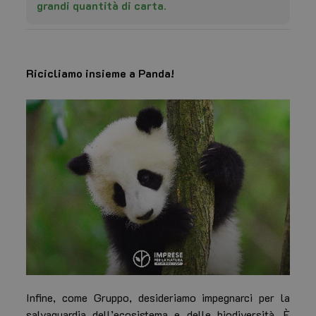
grandi quantità di carta.
_dc_gtm_UA-
.familyresortcollectioncattolica.it
114703624-1
s
Ricicliamo insieme a Panda!
Infine, come Gruppo, desideriamo impegnarci per la
salvaguardia dell’ecosistema e delle biodiversità. È