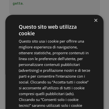
getta.
×
Prodotti che rispettano la persona e uno
Questo sito web utilizza
stile che salva l’ambiente
cookie
Il kit di cortesia che trovi ad attenderti in camera,
Questo sito usa i cookie per offrire una
ti offre
prodotti certificati, che contengono
migliore esperienza di navigazione,
sostanze rispettose della salute e della
ottenere statistiche, proporre contenuti in
pelle
. Questa scelta nasce dall’attenzione che
linea con le preferenze dell’utente, per
riponiamo non solo sull’ambiente, ma anche sul
personalizzare contenuti pubblicitari
benessere fisico dei nostri ospiti, specialmente i
(advertising) e profilazione nostri e di terze
più piccoli. Ma non ci limitiamo a questo! Ti
parti e per consentire l’interazione con i
chiediamo di aiutarci in questo nostro progetto
social. Cliccando su “Accetta tutti i cookie”
con un piccolo gesto, che a te non costa nulla ma
si acconsente all’utilizzo di tutti i cookie
che farà la differenza e sarà uno splendido
compresi quelli pubblicitari (ads).
esempio per i tuoi bambini. Gli
asciugamani del
Cliccando su “Consenti solo i cookie
bagno lasciali sul pavimento solo quando
tecnici” saranno utilizzati solo i cookie
vuoi che vengano cambiati
, lo faremo in un