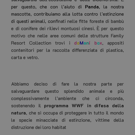
per questo, che con l’aiuto di
Panda
, la nostra
mascotte, contribuiamo alla lotta contro l’estinzione
di questi animali, con
finati nelle fitte foreste di bambù
CookieScriptConsent
CookieScript
se
.familyresortcollectioncattolica.it
e di conifere dei rilievi montuosi cinesi.
È per questo
2 
motivo che nelle aree comuni delle strutture Family
Resort Collection trovi i
d
o
M
a
n
i b
o
x
, appositi
contenitori per la raccolta differenziata di plastica,
carta e vetro.
Abbiamo deciso di fare la nostra parte per
salvaguardare questo splendido animale e più
complessivamente l’ambiente che ci circonda,
__cf_bm
29
Cloudflare Inc.
.vimeo.com
sostenendo il
programma WWF in difesa della
s
natura
, che si occupa di proteggere in tutto il mondo
le specie minacciate di estinzione, vittime della
distruzione dei loro habitat